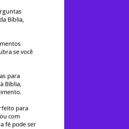
erguntas
a Bíblia,
cimentos
ubra se você
ras para
à Bíblia,
dimento.
rfeito para
o ou com
a fé pode ser