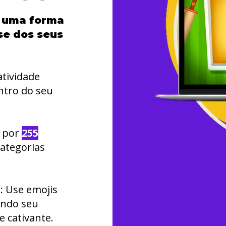
e uma forma
se dos seus
atividade
ntro do seu
o por
255
ategorias
s
: Use emojis
tando seu
 cativante.